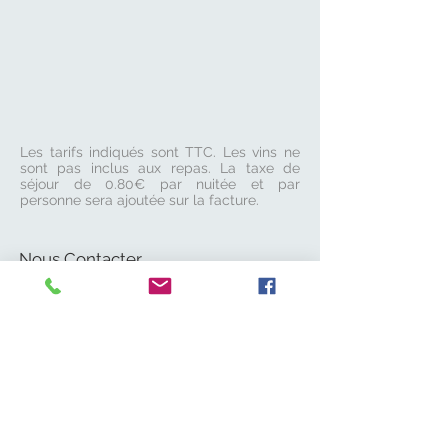
Les tarifs indiqués sont TTC. Les vins ne
sont pas inclus aux repas. La taxe de
séjour de 0.80€ par nuitée et par
personne sera ajoutée sur la facture.
Nous Contacter
Tel :
06 61 23 42 88
chezmary.ardeche@gmail.com
Nous suivre